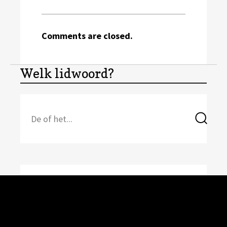
Comments are closed.
Welk lidwoord?
Search
Sea
for: