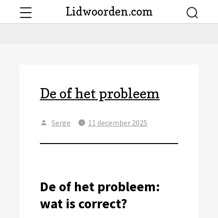
Menu
Lidwoorden.com
Searc
De of het probleem
Author
Posted
Serge
11 december 2025
on
De of het probleem:
wat is correct?