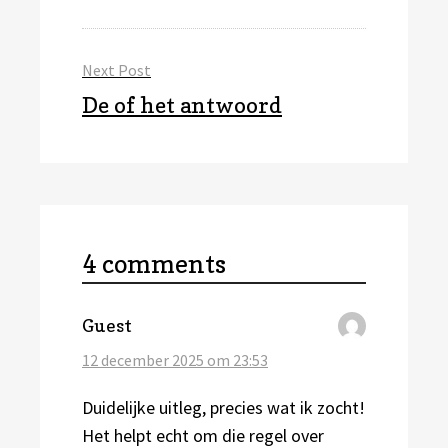
post:
Next Post
Next
De of het antwoord
post:
4 comments
schreef:
Guest
12 december 2025 om 23:53
Duidelijke uitleg, precies wat ik zocht!
Het helpt echt om die regel over