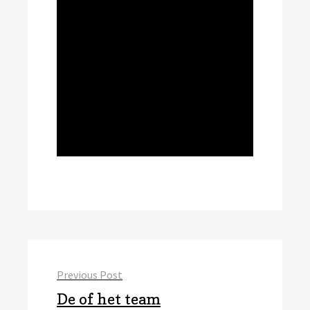
Bericht
Previous Post
navigatie
Previous
De of het team