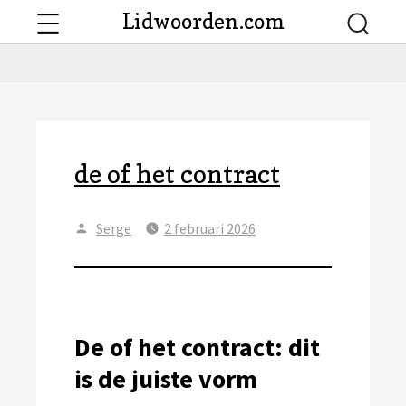
Menu
Lidwoorden.com
Searc
de of het contract
Author
Posted
Serge
2 februari 2026
on
De of het contract: dit
is de juiste vorm