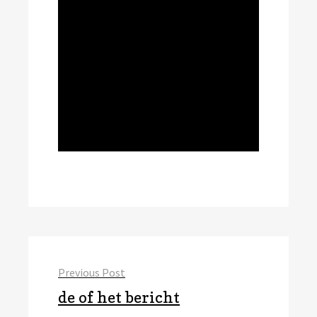
Bericht
Previous Post
navigatie
Previous
de of het bericht
post: