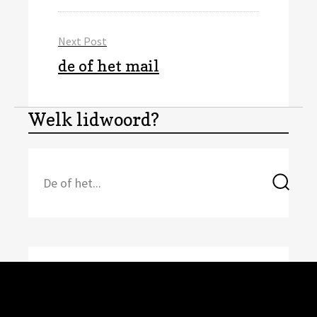
Next Post
Next
de of het mail
post:
Welk lidwoord?
Search
Sea
for: