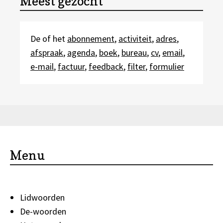
Meest gezocht
De of het
abonnement
,
activiteit
,
adres
,
afspraak
,
agenda
,
boek
,
bureau
,
cv
,
email
,
e-mail
,
factuur
,
feedback
,
filter
,
formulier
Menu
Lidwoorden
De-woorden