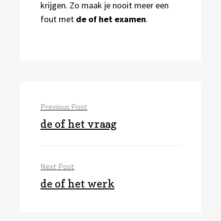
krijgen. Zo maak je nooit meer een
fout met
de of het examen
.
Bericht
Previous Post
navigatie
Previous
de of het vraag
post:
Next Post
Next
de of het werk
post: