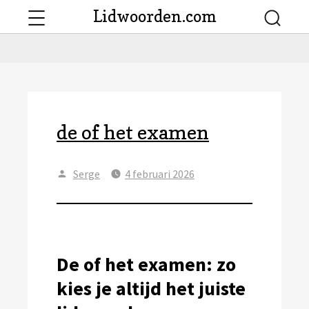
Menu
Lidwoorden.com
Searc
de of het examen
Author
Posted
Serge
4 februari 2026
on
De of het examen: zo
kies je altijd het juiste