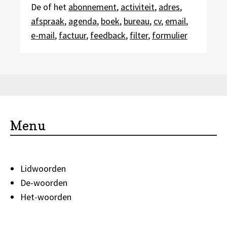
De of het
abonnement
,
activiteit
,
adres
,
afspraak
,
agenda
,
boek
,
bureau
,
cv
,
email
,
e-mail
,
factuur
,
feedback
,
filter
,
formulier
Menu
Lidwoorden
De-woorden
Het-woorden