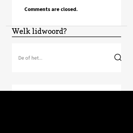
Comments are closed.
Welk lidwoord?
Search
Sea
for: