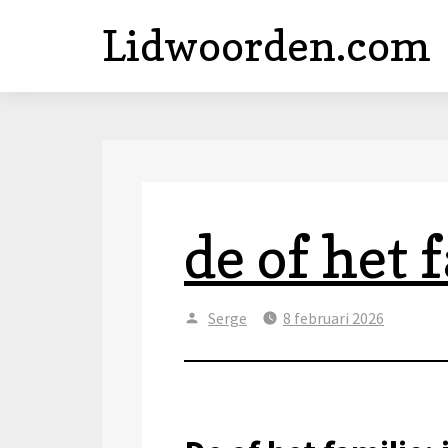
Lidwoorden.com
de of het 
Author
Posted
Serge
8 februari 2026
on