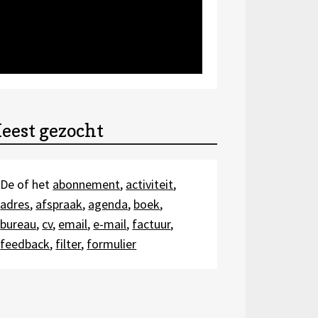
eest gezocht
De of het
abonnement
,
activiteit
,
adres
,
afspraak
,
agenda
,
boek
,
bureau
,
cv
,
email
,
e-mail
,
factuur
,
feedback
,
filter
,
formulier