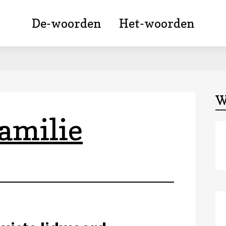
De-woorden
Het-woorden
W
familie