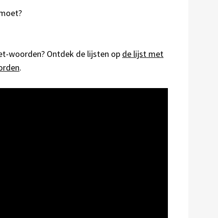
ntmoet?
het-woorden? Ontdek de lijsten op
de lijst met
oorden
.