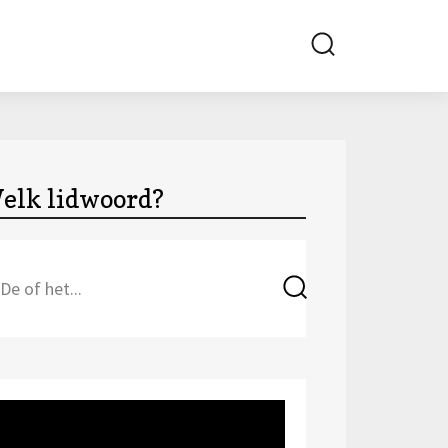
Search
elk lidwoord?
Search
Search
for: