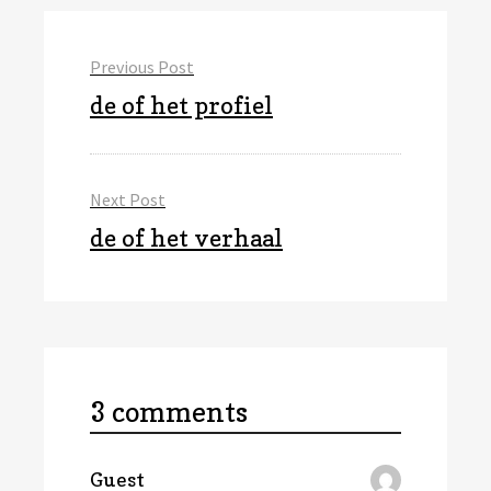
Bericht
Previous Post
navigatie
Previous
de of het profiel
post:
Next Post
Next
de of het verhaal
post:
3 comments
schreef:
Guest