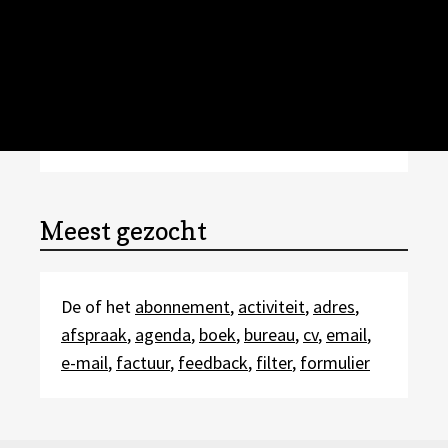
Meest gezocht
De of het
abonnement
,
activiteit
,
adres
,
afspraak
,
agenda
,
boek
,
bureau
,
cv
,
email
,
e-mail
,
factuur
,
feedback
,
filter
,
formulier