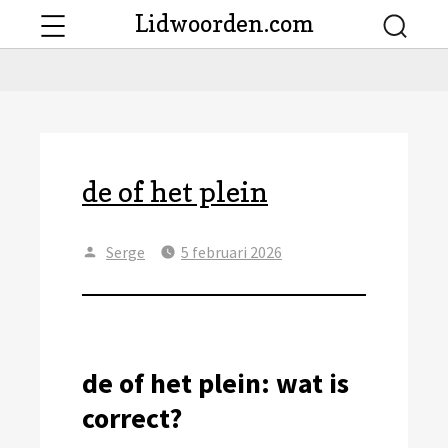
Menu
Lidwoorden.com
Searc
de of het plein
Author
Posted
Serge
5 februari 2026
on
de of het plein: wat is
correct?