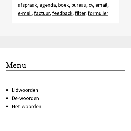
afspraak
,
agenda
,
boek
,
bureau
,
cv
,
email
,
e-mail
,
factuur
,
feedback
,
filter
,
formulier
Menu
Lidwoorden
De-woorden
Het-woorden