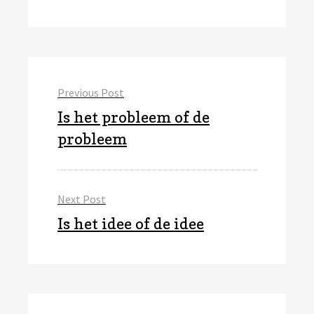
Bericht
Previous Post
navigatie
Previous
Is het probleem of de
post:
probleem
Next Post
Next
Is het idee of de idee
post: