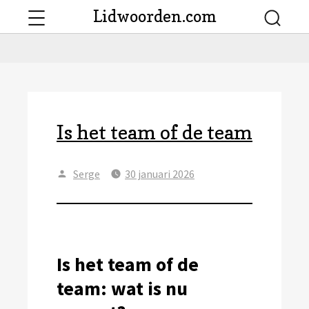
Menu
Lidwoorden.com
Searc
Is het team of de team
Author
Posted
Serge
30 januari 2026
on
Is het team of de
team: wat is nu