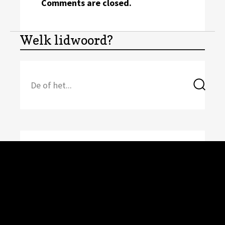
Comments are closed.
Welk lidwoord?
Search
Sea
for: